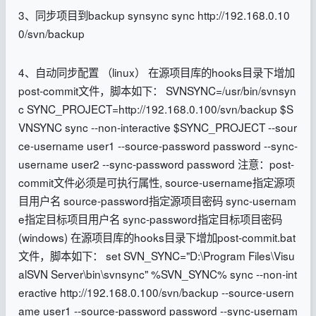
3、同步项目到backup synsync sync http://192.168.0.10
0/svn/backup
4、自动同步配置 （linux） 在源项目库的hooks目录下增加
post-commit文件，脚本如下： SVNSYNC=/usr/bin/svnsyn
c SYNC_PROJECT=http://192.168.0.100/svn/backup $S
VNSYNC sync --non-interactive $SYNC_PROJECT --sour
ce-username user1 --source-password password --sync-
username user2 --sync-password password 注意：post-
commit文件必须是可执行属性, source-username指定源项
目用户名 source-password指定源项目密码 sync-usernam
e指定目标项目用户名 sync-password指定目标项目密码
(windows) 在源项目库的hooks目录下增加post-commit.bat
文件，脚本如下： set SVN_SYNC="D:\Program Files\Visu
alSVN Server\bin\svnsync" %SVN_SYNC% sync --non-int
eractive http://192.168.0.100/svn/backup --source-usern
ame user1 --source-password password --sync-usernam