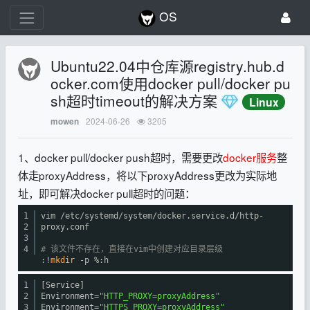
OS
Ubuntu22.04中仓库源registry.hub.d
ocker.com使用docker pull/docker pu
sh超时timeout的解决方案
Linux
2024-06-26
3205
mowen
1、docker pull/docker push超时，需要更改
docker服务
整
体走proxyAddress，将以下proxyAddress更改为实际地
址，即可解决docker pull超时的问题：
1
vim
/etc/systemd/system/docker
.service.d
/http-
2
proxy
.conf
3
4
# 该文件不存在，直接在vim中创建对应目录层级
:!
mkdir
-p %:h
1
[Service]
2
Environment=
"HTTP_PROXY=proxyAddress"
3
Environment=
"HTTPS_PROXY=proxyAddress"