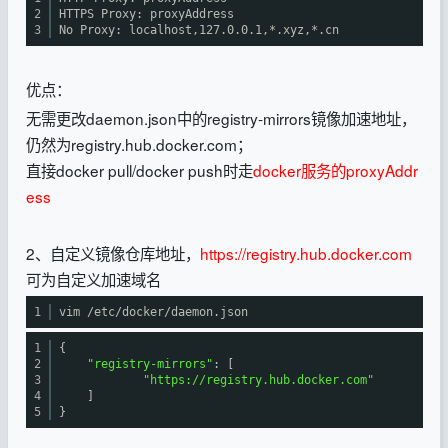
2
HTTPS Proxy: proxyAddress
3
No Proxy: localhost,127.0.0.1,*.xyz,*.cn
优点：
无需更改daemon.json中的registry-mirrors镜像加速地址，
仍然为registry.hub.docker.com；
直接docker pull/docker push时走
docker服务的proxyAddr
ess
2、自定义镜像仓库地址，
https://registry.hub.docker.com
可为自定义加速域名
1
vim
/etc/docker/daemon
.json
1
{
2
"registry-mirrors"
: [
3
"https://registry.hub.docker.com"
4
]
5
}