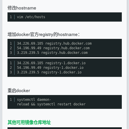
修改hostname
1
vim
/etc/hosts
增加docker官方registry的hostname：
1
34.226.69.105 registry.hub.docker.com
2
54.196.99.49 registry.hub.docker.com
3
3.219.239.5 registry.hub.docker.com
1
34.226.69.105 registry-1.docker.io
2
54.196.99.49 registry-1.docker.io
3
3.219.239.5 registry-1.docker.io
重启docker
1
systemctl daemon-
reload && systemctl restart docker
其他可用镜像仓库地址