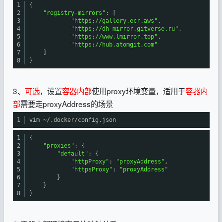
1
{
2
"registry-mirrors"
: [
3
"https://gallery.ecr.aws"
,
4
"https://dh-mirror.gitverse.ru"
,
5
"https://www.lmirror.top"
,
6
"https://hub.atomgit.com"
7
]
8
}
3、
可选
，设置
容器内部
使用proxy环境变量，适用于
容器内
部
需要走proxyAddress的场景
1
vim ~/.docker
/config
.json
1
{
2
"proxies"
: {
3
"default"
: {
4
"httpProxy"
:
"proxyAddress"
,
5
"httpsProxy"
:
"proxyAddress"
6
}
7
}
8
}