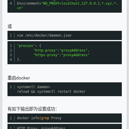
4
Environment=
"NO_PROXY=localhost,127.0.0.1,*.xyz,*.
cn"
或
1
vim
/etc/docker/daemon
.json
1
"proxies"
: {
2
"http-proxy"
:
"proxyAddress"
,
3
"https-proxy"
:
"proxyAddress"
4
},
重启docker
1
systemctl daemon-
reload && systemctl restart docker
有如下输出即为设置成功：
1
docker info|
grep
Proxy
1
HTTP Proxy: proxyAddress